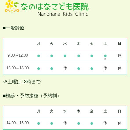
一般診療
月
火
水
木
金
土
日
●
●
●
●
●
●
9:00～12:00
休
※
●
●
●
●
15:00～18:00
休
休
休
※土曜は13時まで
検診・予防接種（予約制）
月
火
水
木
金
土
日
●
●
●
●
14:00～15:00
休
休
休